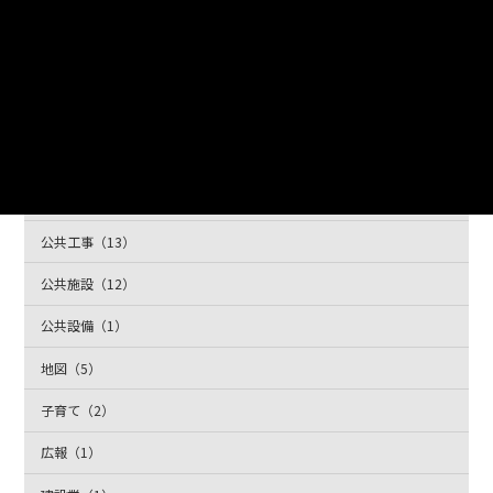
くらし（17）
中山間地域（5）
交通安全（1）
保健福祉（3）
公共交通（5）
公共工事（13）
公共施設（12）
公共設備（1）
地図（5）
子育て（2）
広報（1）