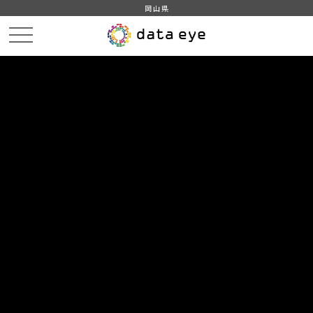
岡山県
HOME
データカタログ
データセット一覧
DATA
CATA
データカタログ
データセット一覧 「2026」
1
件
岡山県_山地災害危険地区情報（shape形式）
山地災害危険地区とは、林野庁が定めた山地災害危険地区
調査要領に基づき調査し、山腹崩壊、地すべり、崩壊土砂
流出等による災害が発生するおそれのある箇所を示したも